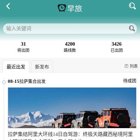
早旅
31
4200
3426
将出团
路线数
已出团
列表
最近出发
新发布
待成团
08-15
拉萨集合出发
拉萨集结阿里大环线14日自驾游：终极天路藏西秘境阿里