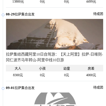
13800元
0元
0元
4499元
待成团
08-29
拉萨集合出发
拉萨集结西藏阿里10日自驾游：【天上阿里】拉萨-日喀则-
冈仁波齐马年转山-阿里中线10日游
大人
小孩
幼童
房差
8300元
0元
0元
4000元
待成团
09-01
拉萨集合出发