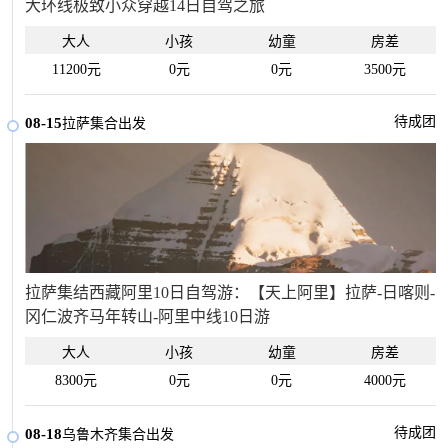
大环线极致小众穿越14日自驾之旅
大人
小孩
幼童
房差
11200元
0元
0元
3500元
待成团
08-15
拉萨集合出发
拉萨集结西藏阿里10日自驾游：【天上阿里】拉萨-日喀则-
冈仁波齐马年转山-阿里中线10日游
大人
小孩
幼童
房差
8300元
0元
0元
4000元
待成团
08-18
乌鲁木齐集合出发